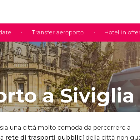
idate
Transfer aeroporto
Hotel in offe
rto a Siviglia
 sia una città molto comoda da percorrere a
la
rete di trasporti pubblici
della città non gu