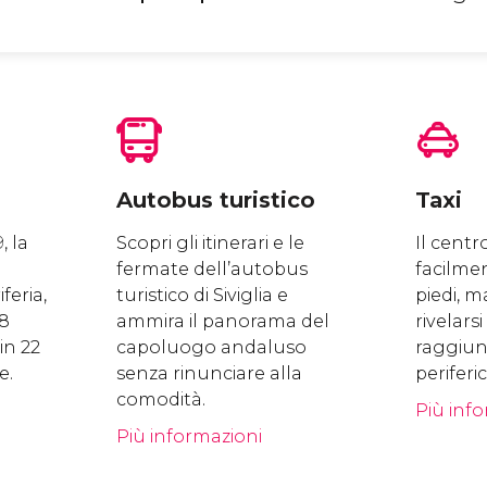
Autobus turistico
Taxi
, la
Scopri gli itinerari e le
Il centro
fermate dell’autobus
facilmen
feria,
turistico di Siviglia e
piedi, ma
18
ammira il panorama del
rivelarsi
in 22
capoluogo andaluso
raggiun
e.
senza rinunciare alla
periferic
comodità.
Più inf
Più informazioni