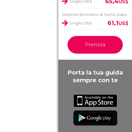
65,4
Siviglia città
US$
Stazione ferroviaria di Santa Justa
61,1
Siviglia città
US$
Prenota
Porta la tua guida
sempre con te