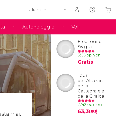
Italiano
rta
Autonoleggio
Voli
Il tuo carrello è vuoto
Free tour di
Siviglia
5356 opinioni
Gratis
Tour
dell'Alcázar,
della
Cattedrale e
della Giralda
2242 opinioni
63,3
US$
asta mai.