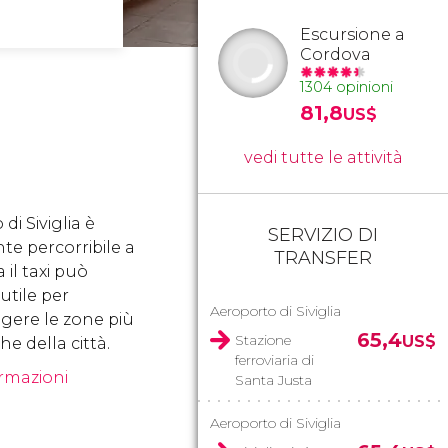
Escursione a
Cordova
1304 opinioni
81,8
US$
vedi tutte le attività
 di Siviglia è
SERVIZIO DI
te percorribile a
TRANSFER
 il taxi può
 utile per
Aeroporto di Siviglia
gere le zone più
65,4
Stazione
US$
he della città.
ferroviaria di
ormazioni
Santa Justa
Aeroporto di Siviglia