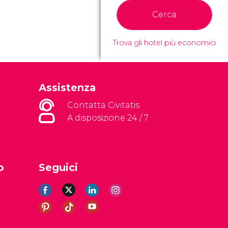
Cerca
Trova gli hotel più economici
Assistenza
Contatta Civitatis
A disposizione 24 / 7
o
Seguici