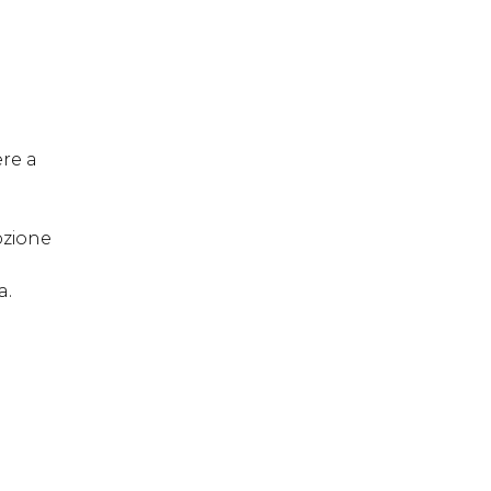
re a
pzione
a.