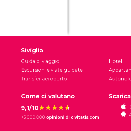
Siviglia
Guida di viaggio
Hotel
Escursioni e visite guidate
Apparta
Transfer aeroporto
Autonol
Come ci valutano
Scarica
★★★★★
★★★★★
9,1/10
+
5.000.000
opinioni di civitatis.com