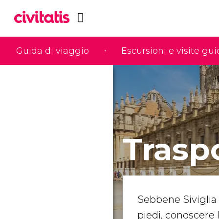
Guida di viaggio
Escursioni e visite gu
Traspo
Sebbene Siviglia
piedi, conoscere 