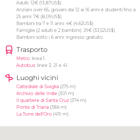
Adulti: 12
€
(13,87
US$
)
Anziani over 65, giovani dai 12 ai 16 anni e studenti fino a
25 anni: 7
€
(8,09
US$
)
Bambini tra 7 e 11 anni: 4
€
(4,62
US$
)
Famiglie (2 adulti e 2 bambini): 29
€
(33,52
US$
)
Bambini sotto i 6 anni: ingresso gratuito.
Trasporto
Metro
: linea 1.
Autobus
: linee 3, 21 e 41.
Luoghi vicini
Cattedrale di Siviglia
(275 m)
Archivio delle Indie
(301 m)
Il quartiere di Santa Cruz
(374 m)
Ponte di Triana
(386 m)
La Torre dell'Oro
(419 m)
Clicca per usare la mappa