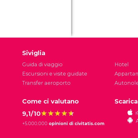
Siviglia
Guida di viaggio
Hotel
Escursioni e visite guidate
Apparta
Transfer aeroporto
Autonol
Come ci valutano
Scarica
★★★★★
★★★★★
9,1/10
+
5.000.000
opinioni di civitatis.com