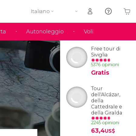
Italiano
rta
Autonoleggio
Voli
Il tuo carrello è vuoto
Free tour di
Siviglia
5376 opinioni
Gratis
Tour
dell'Alcázar,
della
Cattedrale e
della Giralda
2245 opinioni
63,4
US$