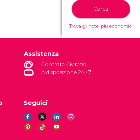
Cerca
Trova gli hotel più economici
Assistenza
Contatta Civitatis
A disposizione 24 / 7
o
Seguici