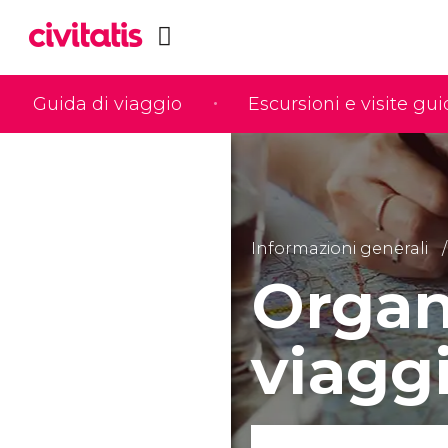
Guida di viaggio
Escursioni e visite gu
Informazioni generali
Organi
viaggi