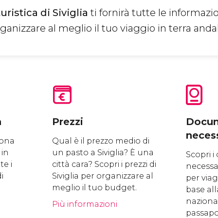
ristica di Siviglia
ti fornirà tutte le informazi
ganizzare al meglio il tuo viaggio in terra anda
a
Prezzi
Docum
neces
iona
Qual è il prezzo medio di
 in
un pasto a Siviglia? È una
Scopri 
e i
città cara? Scopri i prezzi di
necessa
i
Siviglia per organizzare al
per viagg
meglio il tuo budget.
base all
.
nazional
Più informazioni
passapo