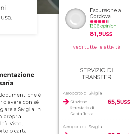
oni
Escursione a
Cordova
lusa.
1306 opinioni
81,9
US$
vedi tutte le attività
SERVIZIO DI
entazione
TRANSFER
saria
Aeroporto di Siviglia
i documenti che è
65,5
Stazione
rio avere con sé
US$
ferroviaria di
iare a Siviglia, in
Santa Justa
a propria
ità. Visto,
Aeroporto di Siviglia
rto o carta