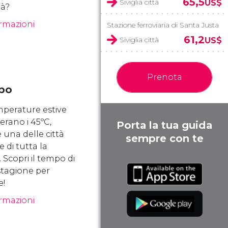
65,5
Siviglia città
US$
tà?
ormazioni
Stazione ferroviaria di Santa Justa
61,2
Siviglia città
US$
Prenota
mpo
perature estive
erano i 45ºC,
Porta la tua guida
 è una delle città
sempre con te
e di tutta la
Scopri il tempo di
 stagione per
e!
ormazioni