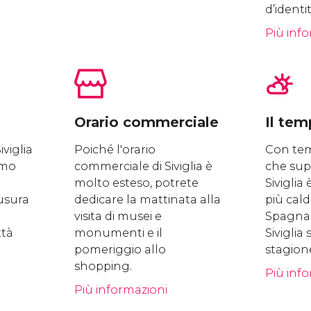
d’identi
Più inf
Orario commerciale
Il te
iviglia
Poiché l'orario
Con tem
imo
commerciale di Siviglia è
che sup
molto esteso, potrete
Siviglia
iusura
dedicare la mattinata alla
più cald
visita di musei e
Spagna. 
ttà
monumenti e il
Siviglia
pomeriggio allo
stagion
shopping.
Più inf
Più informazioni