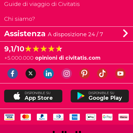
Guide di viaggio di Civitatis
Chi siamo?
Assistenza
A disposizione 24 / 7
★★★★★
★★★★★
9,1/10
+
5.000.000
opinioni di civitatis.com
DISPONIBILE SU
DISPONIBILE SU
App Store
Google Play