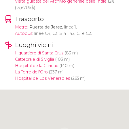
Visita guidata dell'Archivio generale delle Indie
12
€
(13,87
US$
)
Trasporto
Metro
:
Puerta de Jerez
, linea 1.
Autobus
: linee C4, C3, 5, 41, 42, C1 e C2.
Luoghi vicini
Il quartiere di Santa Cruz
(83 m)
Cattedrale di Siviglia
(103 m)
Hospital de la Caridad
(140 m)
La Torre dell'Oro
(237 m)
Hospital de Los Venerables
(265 m)
Clicca per usare la mappa