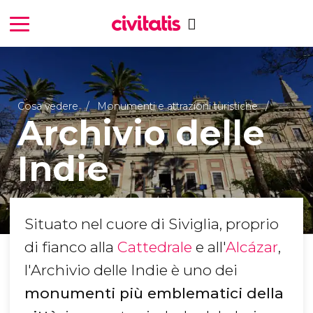
Cosa vedere
Monumenti e attrazioni turistiche
Archivio delle
Indie
Situato nel cuore di Siviglia, proprio
di fianco alla
Cattedrale
e all'
Alcázar
,
l'Archivio delle Indie è uno dei
monumenti più emblematici della