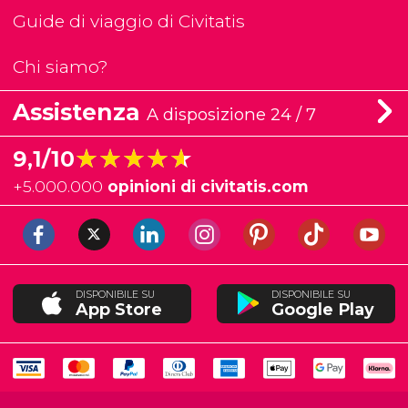
Guide di viaggio di Civitatis
Chi siamo?
Assistenza
A disposizione 24 / 7
★★★★★
★★★★★
9,1/10
+
5.000.000
opinioni di civitatis.com
DISPONIBILE SU
DISPONIBILE SU
App Store
Google Play