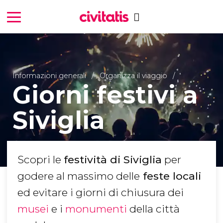
Informazioni generali
Organizza il viaggio
Giorni festivi a
Siviglia
Scopri le
festività di Siviglia
per
godere al massimo delle
feste locali
ed evitare i giorni di chiusura dei
musei
e i
monumenti
della città